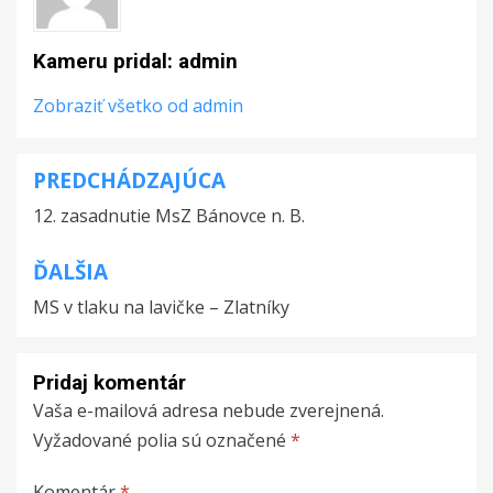
Kameru pridal:
admin
Zobraziť všetko od admin
PREDCHÁDZAJÚCA
Navigácia
12. zasadnutie MsZ Bánovce n. B.
v
článku
ĎALŠIA
MS v tlaku na lavičke – Zlatníky
Pridaj komentár
Vaša e-mailová adresa nebude zverejnená.
Vyžadované polia sú označené
*
Komentár
*