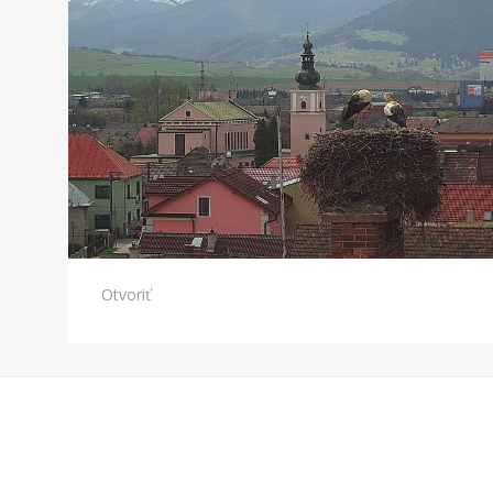
Otvoriť
Cambium Theme by
BestBlogThemes
⋅
Powered by
WordPress