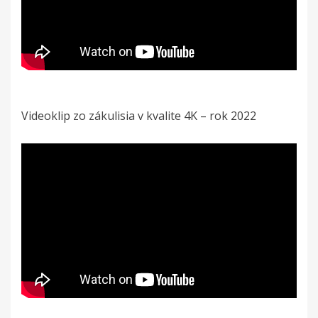
Videoklip zo zákulisia v kvalite 4K – rok 2022