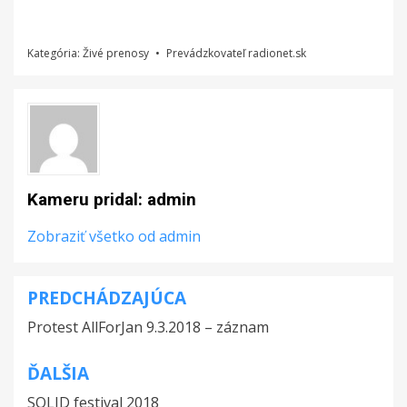
Kategória:
Živé prenosy
Prevádzkovateľ
radionet.sk
Kameru pridal:
admin
Zobraziť všetko od admin
PREDCHÁDZAJÚCA
Navigácia
Protest AllForJan 9.3.2018 – záznam
v
článku
ĎALŠIA
SOLID festival 2018